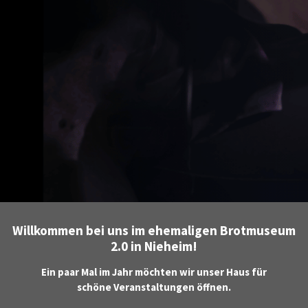
Willkommen bei uns im ehemaligen Brotmuseum
2.0 in Nieheim!
Ein paar Mal im Jahr möchten wir unser Haus für
schöne
Veranstaltungen öffnen.